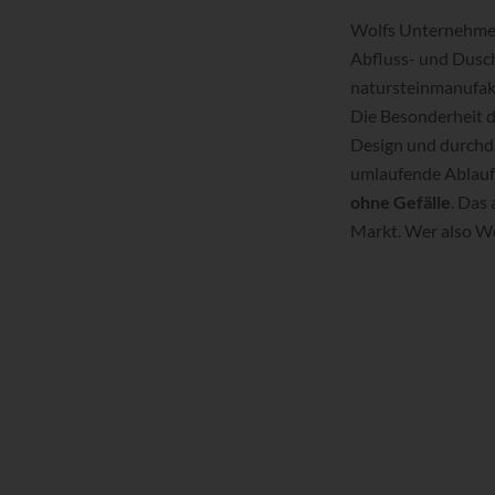
Wolfs Unternehmen 
Abfluss- und Dusc
natursteinmanufakt
Die Besonderheit 
Design und durchda
umlaufende Ablauf
ohne Gefälle
. Das
Markt. Wer also We