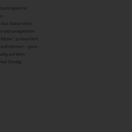
 bodengleiche
ie
 aus Naturstein.
von extravagantem
Bäder“, präsentiert
r aufnehmen – ganz
alig auf dem
ier fündig.