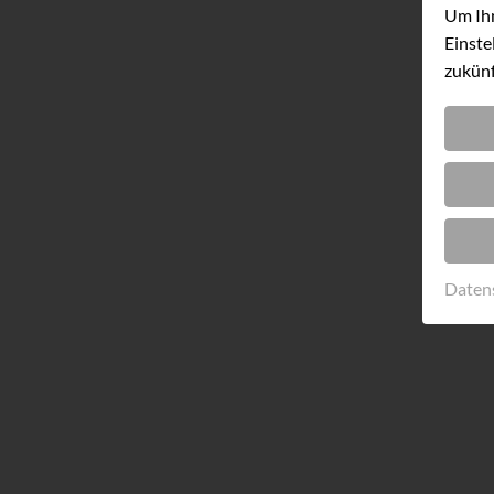
Um Ihn
Einste
zukünf
Daten