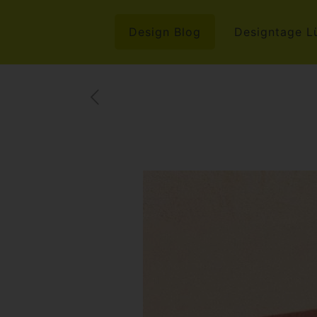
Design Blog
Designtage L