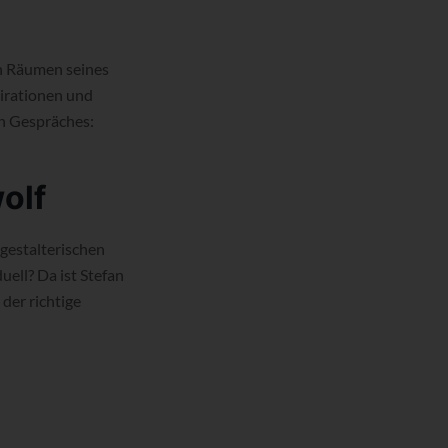
en Räumen seines
irationen und
en Gespräches:
olf
 gestalterischen
ell? Da ist Stefan
der richtige