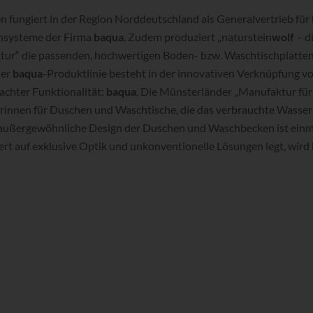
fungiert in der Region Norddeutschland als Generalvertrieb für
hsysteme der Firma
baqua
. Zudem produziert „naturstein
wolf
– d
ur“ die passenden, hochwertigen Boden- bzw. Waschtischplatten
der
baqua
-Produktlinie besteht in der innovativen Verknüpfung 
chter Funktionalität:
baqua
, Die Münsterländer „Manufaktur für 
rinnen für Duschen und Waschtische, die das verbrauchte Wasse
 außergewöhnliche Design der Duschen und Waschbecken ist einm
rt auf exklusive Optik und unkonventionelle Lösungen legt, wird h