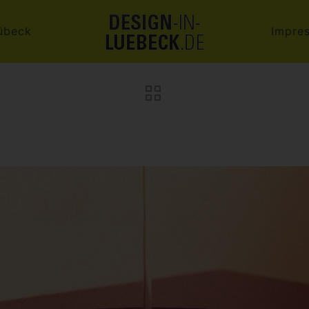
übeck
Impre