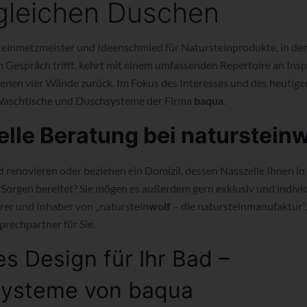
leichen Duschen
teinmetzmeister und Ideenschmied für Natursteinprodukte, in d
espräch trifft, kehrt mit einem umfassenden Repertoire an Insp
igenen vier Wände zurück. Im Fokus des Interesses und des heutig
 Waschtische und Duschsysteme der Firma
baqua
.
elle Beratung bei naturstein
w
 renovieren oder beziehen ein Domizil, dessen Nasszelle Ihnen in
Sorgen bereitet? Sie mögen es außerdem gern exklusiv und individu
rer und Inhaber von „naturstein
wolf
– die natursteinmanufaktur“, 
prechpartner für Sie.
es Design für Ihr Bad –
systeme von baqua