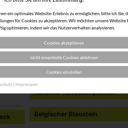
en ein optimales Website-Erlebnis zu ermöglichen, bitte ich Sie, d
llungen für Cookies zu akzeptieren. Wir möchten unsere Website f
tig optimieren, indem wir das Nutzerverhalten analysieren.
Cookies akzeptieren
nicht essentielle Cookies ablehnen
Humanium-Uhren
Cookies einstellen
schutz
|
Impressum
Keramik-Terrassen­platten
Belgischer Blaustein
beck