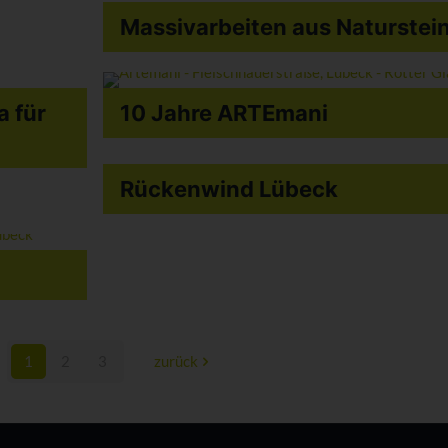
Massivarbeiten aus Naturstei
a für
10 Jahre ARTEmani
Rückenwind Lübeck
1
2
3
zurück