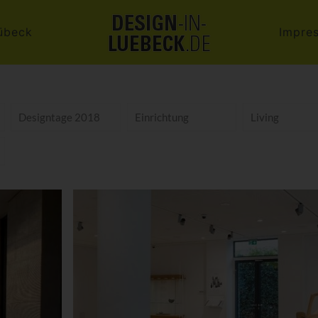
übeck
Impre
Designtage 2018
Einrichtung
Living