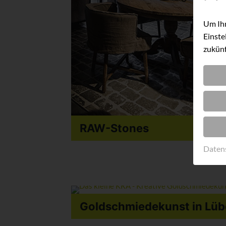
Um Ihn
Einste
zukünf
RAW-Stones
Daten
Goldschmiede­kunst in Lü