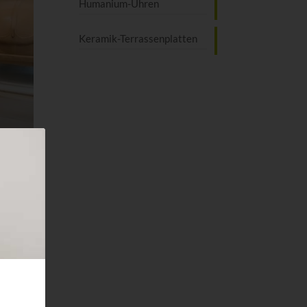
Humanium-Uhren
Keramik-Terrassen­platten
ker