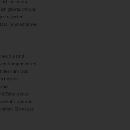
r ich nicht nur
e ich gebraucht und
gesteigerten
g. Das Fahrradfahren
en. Sie sind
htigen Komponenten
t des Fahrrads
en unsere
 mit
und Zahnkränze
en Fahrrads auf
rminen. Ein neues