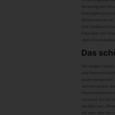
die wenigsten Mens
Dabei geht es um d
Rückenwind in der 
und Geldbeutel zu
Fahrräder von Velo
alten Mountainbike
Das sch
Vor einigen Jahren 
und Autowerkstatt 
zusammengestellt. 
Jammerschade, aber
Mountainbike bei eB
schauen). An sich e
das Bike von „Wheel
mir sehr, aber die 