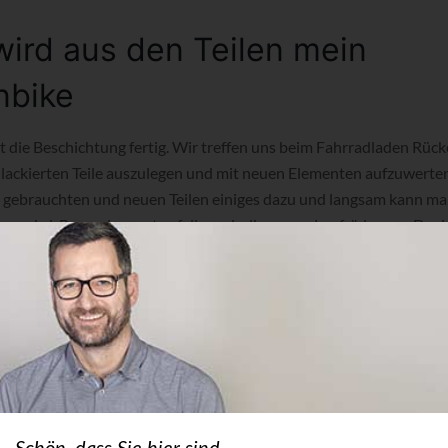
wird aus den Teilen mein
nbike
ist die Beschichtung fertig. Wir treffen uns beim Fahrradladen Rü
h lackierten Teile auszulegen und mit neuen Elementen aufzuwerte
 gebrauchten und neuen Teilen einiges dazu und langsam kann man 
n wird. Besonders gut gefallen mir die neuen Laufräder von David,
etten Reifen. Dann wird zusammengebaut. Es ist 18:00 Uhr inzwisc
n jetzt geschlossen. Nach Feierabend tut heute aber jeder, was er
n und montieren, schmieren und ölen und ich fotografiere und ma
er komplett neu auf und bis die Nabe an der richtigen Stelle sitzt, b
. Er meint dazu: “Natürlich verkaufen wir gern neue und individue
 auf komplett aufzubauen, ist immer ein besonderes Erlebnis. Da 
 der Auswahl der Komponenten kann man das Fahrrad nochmal or
htig. Eine neue Bremsanlage, eine belastbare Kette und die neuen 