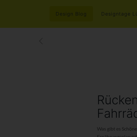
Design Blog
Designtage L
Rücken
Fahrrä
Was gibt es Schöne
Ernährungsplan ode