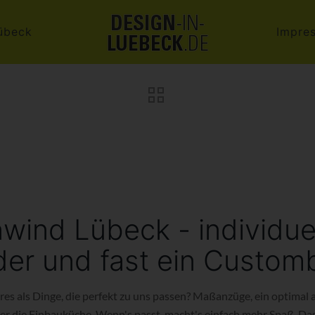
übeck
Impre
wind Lübeck - individue
der und fast ein Custom
res als Dinge, die perfekt zu uns passen? Maßanzüge, ein optimal
r die Einbauküche. Wenn's passt, macht's einfach mehr Spaß. Das