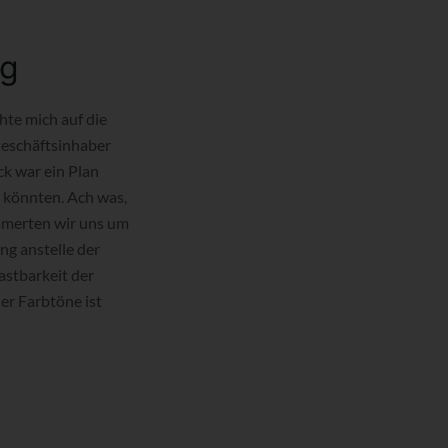
ig
te mich auf die
Geschäftsinhaber
k war ein Plan
 könnten. Ach was,
mmerten wir uns um
ng anstelle der
astbarkeit der
er Farbtöne ist