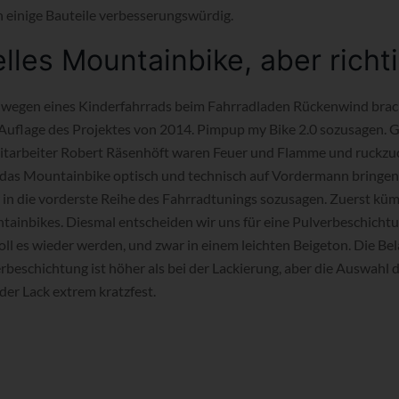
h einige Bauteile verbesserungswürdig.
elles Mountainbike, aber richt
 wegen eines Kinderfahrrads beim Fahrradladen Rückenwind brach
 Auflage des Projektes von 2014. Pimpup my Bike 2.0 sozusagen. 
tarbeiter Robert Räsenhöft waren Feuer und Flamme und ruckzuc
r das Mountainbike optisch und technisch auf Vordermann bringen
in die vorderste Reihe des Fahrradtunings sozusagen. Zuerst kü
tainbikes. Diesmal entscheiden wir uns für eine Pulverbeschichtu
ll es wieder werden, und zwar in einem leichten Beigeton. Die Bel
rbeschichtung ist höher als bei der Lackierung, aber die Auswahl d
 der Lack extrem kratzfest.