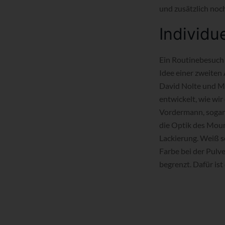
und zusätzlich noc
Individu
Ein Routinebesuch
Idee einer zweiten
David Nolte und Mi
entwickelt, wie wi
Vordermann, sogar 
die Optik des Moun
Lackierung. Weiß so
Farbe bei der Pulve
begrenzt. Dafür ist