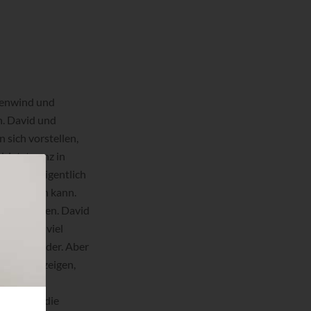
ckenwind und
n. David und
sich vorstellen,
 jetzt ganz in
hen und eigentlich
 am besten kann.
che Notizen. David
raucht es viel
lle Fahrräder. Aber
kann man zeigen,
dentlich
Lager für die