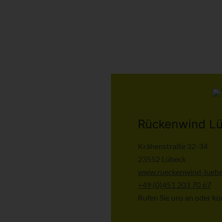
Rückenwind L
Krähenstraße 32-34
23552 Lübeck
www.rueckenwind-luebe
+49 (0)451 203 70 67
Rufen Sie uns an oder k