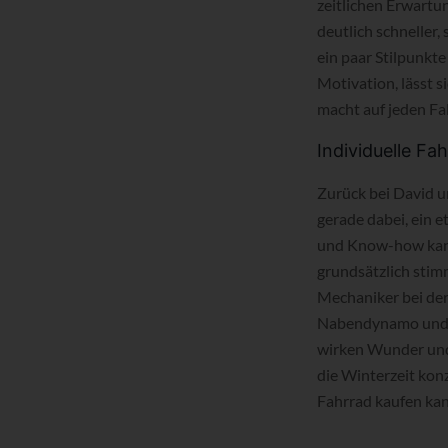
zeitlichen Erwartun
deutlich schneller
ein paar Stilpunkt
Motivation, lässt s
macht auf jeden Fa
Individuelle F
Zurück bei David u
gerade dabei, ein 
und Know-how kann 
grundsätzlich stim
Mechaniker bei der
Nabendynamo und L
wirken Wunder und 
die Winterzeit kon
Fahrrad kaufen kan