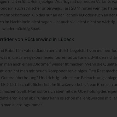
gen nicht erfüllt. Beim jetzigen Ausflug mit der neuen Variante wa
, sondern auch stylischer unterwegs. Fast 20 Minuten weniger hab
e mehr bekommen. Ob das nur an der Technik lag oder auch an der 
ich im Nachhinein nicht sagen – ist auch vielleicht nicht so wichti
ll wieder mächtig Spaß.
ahrräder von Rückenwind in Lübeck
nd Robert im Fahrradladen berichte ich begeistert von meinen Tour
etwas in die Jahre gekommenes Tourenrad zu tunen. „Mit den ric
man auch einen ‚Oldtimer‘ wieder fit machen. Wenn die Qualitä
mt, erreicht man mit neuen Komponenten einiges. Den Rest mach
 Generalüberholung.“ Und richtig – eine neue Beleuchtungsanlage
ED-Licht schafft Sicherheit im Straßenverkehr. Neue Bremsen 
machen Spaß. Man sollte sich aber mit der Überholung des eigen
zentrieren, denn ab Frühling kann es schon mal eng werden mit Te
n man allerdings immer.