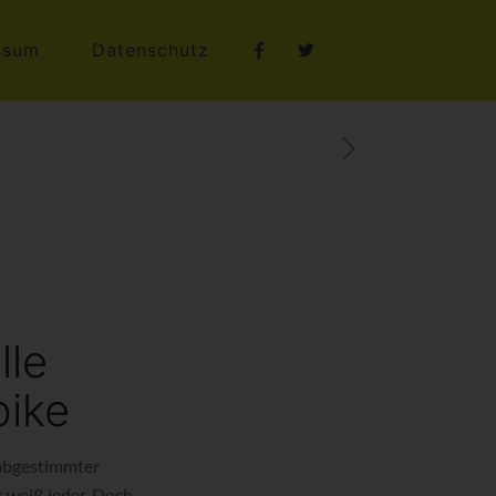
ssum
Datenschutz
lle
bike
 abgestimmter
 weiß jeder. Doch