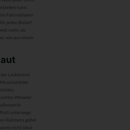
nstellen kann.
Beim Fahrradladen
für jeden Bedarf
eit mehr, als
er, wie aus einem
laut
der Lackiererei
t Mountainbike
tohlen.
rauchtes Wheeler
traßenperle
 flott unterwegs
 des Rahmens gefiel
waren nicht ideal