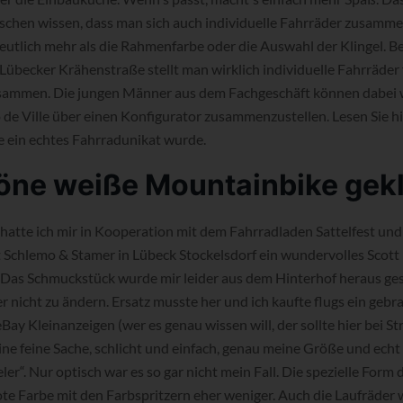
chen wissen, dass man sich auch individuelle Fahrräder zusamme
eutlich mehr als die Rahmenfarbe oder die Auswahl der Klingel. 
Lübecker Krähenstraße stellt man wirklich individuelle Fahrräder 
sammen. Die jungen Männer aus dem Fachgeschäft können dabei w
 de Ville über einen Konfigurator zusammenzustellen. Lesen Sie hi
 ein echtes Fahrradunikat wurde.
öne weiße Mountainbike gek
hatte ich mir in Kooperation mit dem Fahrradladen Sattelfest und 
Schlemo & Stamer in Lübeck Stockelsdorf ein wundervolles Scot
Das Schmuckstück wurde mir leider aus dem Hinterhof heraus ges
 nicht zu ändern. Ersatz musste her und ich kaufte flugs ein geb
ay Kleinanzeigen (wer es genau wissen will, der sollte hier bei S
ine feine Sache, schlicht und einfach, genau meine Größe und echt
er“. Nur optisch war es so gar nicht mein Fall. Die spezielle Form
rote Farbe mit den Farbspritzern eher weniger. Auch die Laufräder 