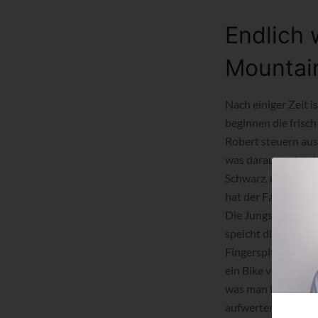
Endlich 
Mountai
Nach einiger Zeit 
beginnen die frisc
Robert steuern aus
was daraus entstehe
Schwarz, und die f
hat der Fahrradlade
Die Jungs schraube
speicht die Laufräd
Fingerspitzengefühl
ein Bike von Grund
was man kann. Bei
aufwerten.“ Und ric