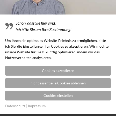
Loftmöbel
Schön, dass Sie hier sind.
Hochwertiges Design trifft Natur. Überzeugen Sie
Ich bitte Sie um Ihre Zustimmung!
sich von den hochwertigen Loftmöbeln von Skanbo
aus Massivholz.
Um Ihnen ein optimales Website-Erlebnis zu ermöglichen, bitte
ich Sie, die Einstellungen für Cookies zu akzeptieren. Wir möchten
weiterlesen
unsere Website für Sie zukünftig optimieren, indem wir das
Nutzerverhalten analysieren.
Cookies akzeptieren
Massivholzmöbel
nicht essentielle Cookies ablehnen
Natürliches Design trifft auf gesundes Wohnklima.
Cookies einstellen
Die modernen Massivholzmöbel von Skanbo
überzeugen durch gutes Aussehen und eine
Datenschutz
|
Impressum
Verbesserung der Wohngesundheit.