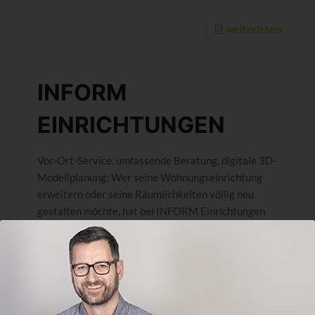
weiterlesen
INFORM
EINRICHTUNGEN
Vor-Ort-Service, umfassende Beratung, digitale 3D-
Modellplanung: Wer seine Wohnungseinrichtung
erweitern oder seine Räumlichkeiten völlig neu
gestalten möchte, hat bei INFORM Einrichtungen
die Möglichkeit, sich über weit mehr informieren zu
lassen, als nur die Breite eines Regals.
weiterlesen