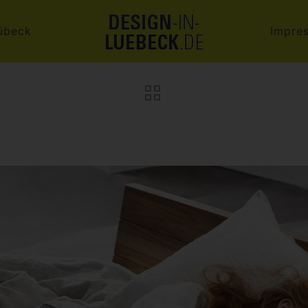
übeck
Impre