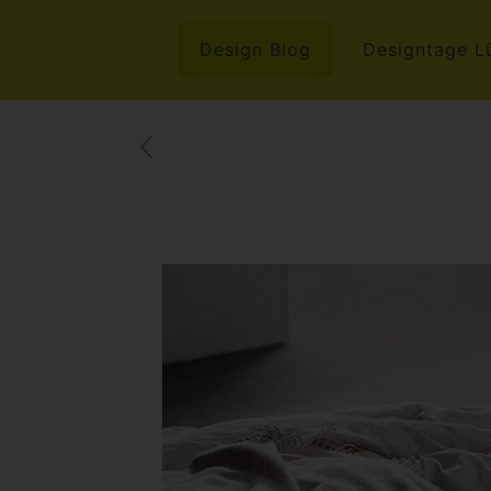
Design Blog
Designtage L