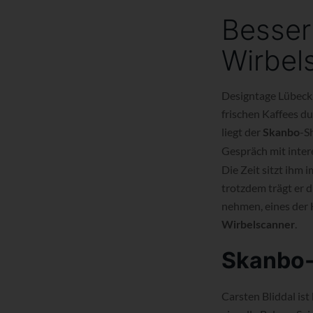
Besser
Wirbel
Designtage Lübeck,
frischen Kaffees d
liegt der
-S
Skanbo
Gespräch mit inter
Die Zeit sitzt ihm 
trotzdem trägt er d
nehmen, eines der 
.
Wirbelscanner
Skanbo-
Carsten Bliddal ist