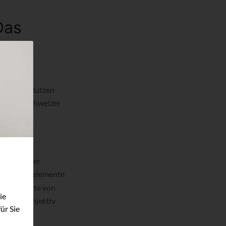
Das
 sich der Nutzen
amigen Schweizer
enrost
 es „Klavier
-Federelemente
rma
cht, Breite von
ie
eifellos objektiv
ür Sie