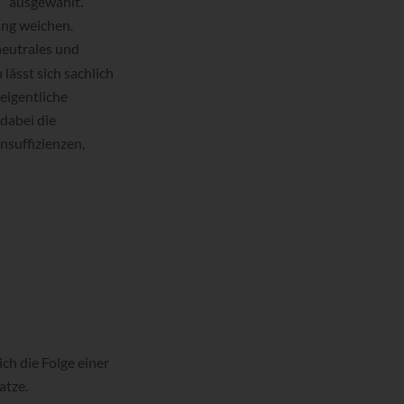
“ ausgewählt.
ng weichen.
neutrales und
lässt sich sachlich
eigentliche
 dabei die
suffizienzen,
ch die Folge einer
atze.