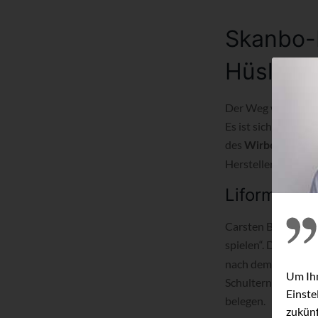
Skanbo-L
Hüsler N
Der Weg war nicht w
Es ist sicherlich n
des
Wirbelscanner
Hersteller.
Liforma-Fed
Carsten Bliddal läs
spielen“. Dass seine
nach dem Scanvorg
Um Ihn
Schultern und Becke
Einste
belegen.
zukünf