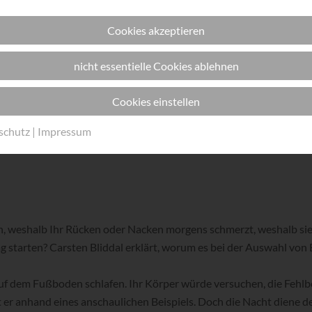
die richtige Matratze für mich?
Cookies akzeptieren
leibt gerade genug Raum, um neugierig zu machen auf das
Hüsler N
n Aufbau, seiner Detailverliebtheit, der Material-Philosophie und,
nicht essentielle Cookies ablehnen
ualität überzeugt. Wenn auch Sie auf der Suche nach Antworten u
rt kein Weg an einem Besuch bei
im Lübecker Gleisdreieck 
Cookies einstellen
Skanbo
schutz
|
Impressum
, weshalb Ihr Rücken oder Nacken morgens schmerzt, weshalb sie
g starten? Carsten Bliddal erklärt, worum es bei der Auswahl von
uf dem Fußboden schlafen. Ihr Körper würde versuchen, die Fehlb
t er anhand eines anschaulichen Beispiels. Doch die Nacht diene de