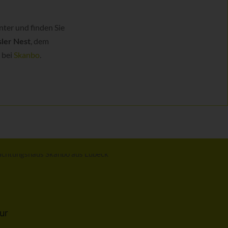
nter und finden Sie
, dem
ler Nest
 bei
Skanbo
.
ur