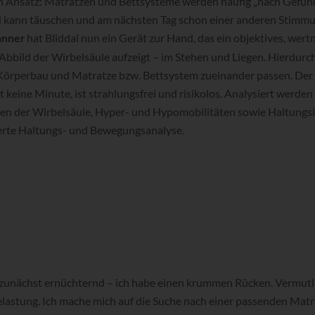
ein Ansatz: Matratzen und Bettsysteme werden häufig „nach Gefühl
l kann täuschen und am nächsten Tag schon einer anderen Stimmu
hat Bliddal nun ein Gerät zur Hand, das ein objektives, wert
anner
bbild der Wirbelsäule aufzeigt – im Stehen und Liegen. Hierdurch 
Körperbau und Matratze bzw. Bettsystem zueinander passen. Der 
keine Minute, ist strahlungsfrei und risikolos. Analysiert werden
n der Wirbelsäule, Hyper- und Hypomobilitäten sowie Haltungsin
erte Haltungs- und Bewegungsanalyse.
 zunächst ernüchternd – ich habe einen krummen Rücken. Vermutli
lastung. Ich mache mich auf die Suche nach einer passenden Matr