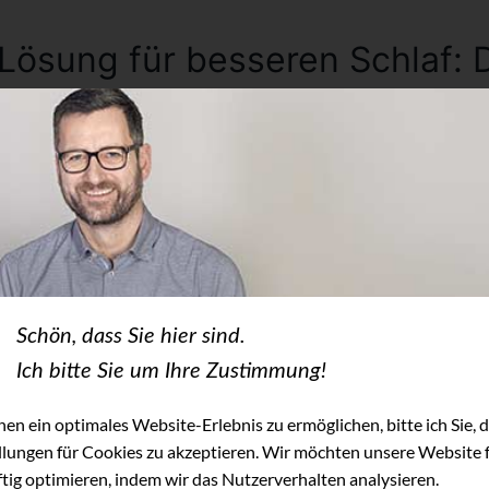
ösung für besseren Schlaf: 
est
eit, ich lag bereits drauf. Ernüchterung folgt Zuversicht.
icht das einzige überzeugende Bettsystem, aber doch eines, auf dem
besonders gut verdeutlichen lässt: Das
vom gleichn
s
Hüsler Nest
erelemente – komfortabler als ein Latt
Schön, dass Sie hier sind.
st seine Hände über die Federelemente des Bettes gleiten, er nennt
Ich bitte Sie um Ihre Zustimmung!
 Finger virtuos über die Klaviatur gleiten merke ich, als er die
Lifo
ang im Handumdrehen an meine Bedürfnisse – Proportionen, Gewi
en ein optimales Website-Erlebnis zu ermöglichen, bitte ich Sie, d
n – anpasst. Und es passt richtig. Ein erneuter Scan würde das zw
llungen für Cookies zu akzeptieren. Wir möchten unsere Website f
tig optimieren, indem wir das Nutzerverhalten analysieren.