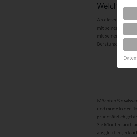
Welche ist 
An dieser Stelle b
mit seinem modulare
mit seiner hohen Q
Beratung sind, füh
Daten
Möchten Sie wissen
und müde in den Ta
grundsätzlich geht:
Sie könnten auch a
ausgleichen, erklär