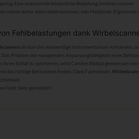
g genug. Eine andauernde körperliche Belastung inmitten unserer
en würde daher allem widersprechen, was Mediziner, Ergonomie
von Fehlbelastungen dank Wirbelscann
ist nun das notwendige Instrumentarium vorhanden, u
lscanners
. Das Problem der mangelnden Anpassungsfähigkeit eines Bettsyst
Um Ihren Schlaf zu optimieren, wird Carsten Bliddal gemeinsam mit
und das richtige Bettsystem finden. Dank Fachwissen,
Wirbelscan
tlichkeit.
s Fazit: Sehr gemütlich!