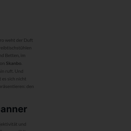
ro weht der Duft
reibtischstühlen
nd Betten, im
von
.
Skanbo
in ruft. Und
 es sich nicht
präsentieren: den
canner
jektivität und