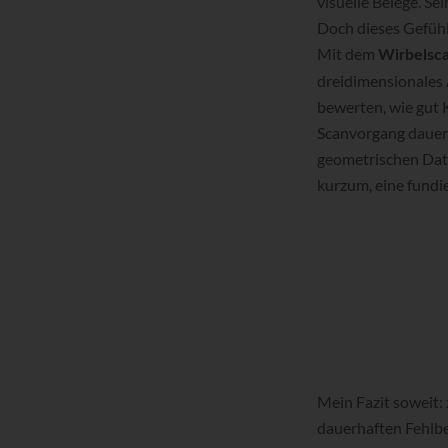
visuelle Belege. S
Doch dieses Gefüh
Mit dem
Wirbelsc
dreidimensionales A
bewerten, wie gut 
Scanvorgang dauert 
geometrischen Date
kurzum, eine fundi
Mein Fazit soweit:
dauerhaften Fehlbe