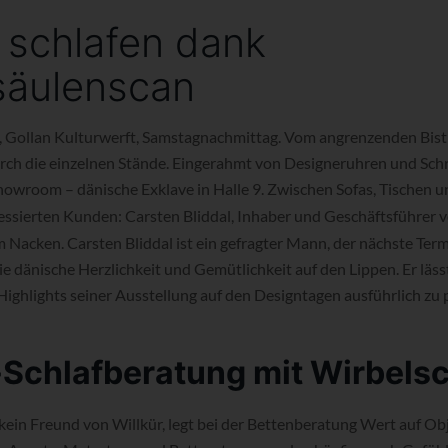
 schlafen dank
säulenscan
 Gollan Kulturwerft, Samstagnachmittag. Vom angrenzenden Bist
urch die einzelnen Stände. Eingerahmt von Designeruhren und Sch
howroom – dänische Exklave in Halle 9. Zwischen Sofas, Tischen u
essierten Kunden: Carsten Bliddal, Inhaber und Geschäftsführer 
im Nacken. Carsten Bliddal ist ein gefragter Mann, der nächste Term
ie dänische Herzlichkeit und Gemütlichkeit auf den Lippen. Er lässt
Highlights seiner Ausstellung auf den Designtagen ausführlich zu 
Schlafberatung mit Wirbels
 kein Freund von Willkür, legt bei der Bettenberatung Wert auf Ob