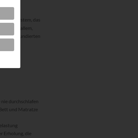
Bettsystem, das
est
 alles in allem,
nd einer fundierten
vorbei.
 nie durchschlafen
 Bett und Matratze
elastung
r Erholung, die