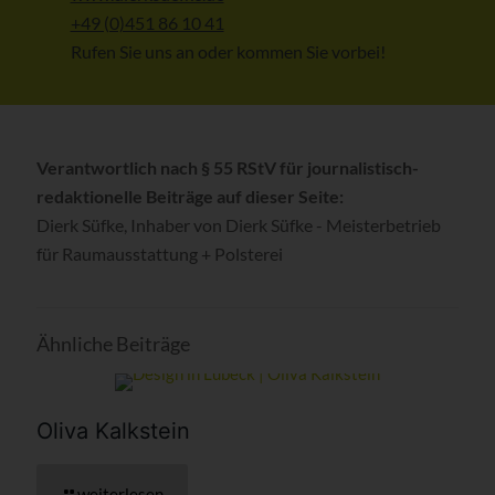
+49 (0)451 86 10 41
Rufen Sie uns an oder kommen Sie vorbei!
Verantwortlich nach § 55 RStV für journalistisch-
redaktionelle Beiträge auf dieser Seite:
Dierk Süfke, Inhaber von Dierk Süfke - Meisterbetrieb
für Raumausstattung + Polsterei
Ähnliche Beiträge
Oliva Kalkstein
weiterlesen