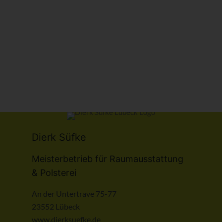
Dierk Süfke
Meisterbetrieb für Raumausstattung
& Polsterei
An der Untertrave 75-77
23552 Lübeck
www.dierksuefke.de