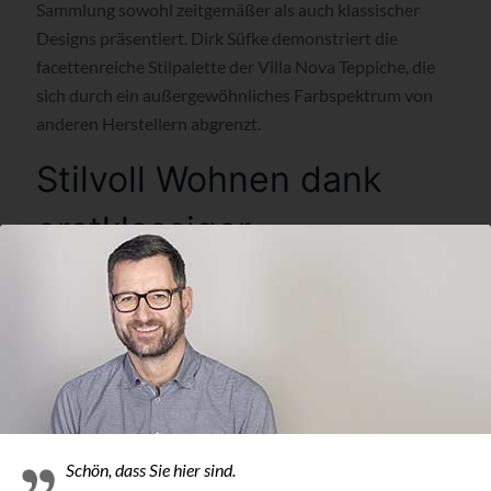
Sammlung sowohl zeitgemäßer als auch klassischer
Designs präsentiert. Dirk Süfke demonstriert die
facettenreiche Stilpalette der Villa Nova Teppiche, die
sich durch ein außergewöhnliches Farbspektrum von
anderen Herstellern abgrenzt.
Stilvoll Wohnen dank
erstklassiger
Fachberatung
Dierk Süfke erklärt, wie sich die einzelnen Villa Nova
Kollektionen zu einem stimmigen, stilvollen Interieur
kombinieren lassen und gerät dabei fast ins Schwärmen.
Die vielfältigen Designs sind eine Spielwiese, auf der
sich der Raumausstatter gerne austobt.
Schön, dass Sie hier sind.
Neben den Teppichen von Romo und Villa Nova findet