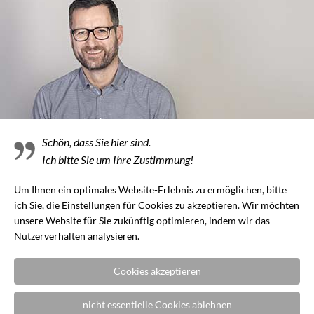
– durchdachte Technik
ist eine
Grundvoraussetzung
Trotz der ergonomischen Vorteile wird das Potenzial
der höhenverstellbaren Schreibtische in der Praxis oft
Schön, dass Sie hier sind.
nicht ausgeschöpft. Ein höhenverstellbarer Schreibtisch
Ich bitte Sie um Ihre Zustimmung!
mag noch so sinnvoll und ergonomisch ratsam sein –
Um Ihnen ein optimales Website-Erlebnis zu ermöglichen, bitte
sofern die Handhabung als umständlich
ich Sie, die Einstellungen für Cookies zu akzeptieren. Wir möchten
wahrgenommen wird, reduziert dies, das zeigen
unsere Website für Sie zukünftig optimieren, indem wir das
Untersuchungen, die Häufigkeit der Nutzung. „Das
Nutzerverhalten analysieren.
moderne, zeitgemäße Büro orientiert sich an den
Menschen, die darin arbeiten – nicht andersherum.“
Cookies akzeptieren
Wenn Steh-Sitz-Funktionalität auf höchstem Niveau
sowie hochwertiges, ergonomisches Design für Sie
nicht essentielle Cookies ablehnen