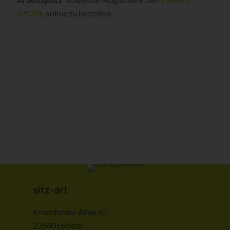
iMOVE
online zu bestellen.
sitz-art
Kronsforder Allee 60
23560 Lübeck