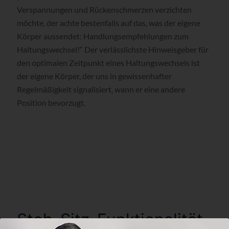
Verspannungen und Rückenschmerzen verzichten
möchte, der achte bestenfalls auf das, was der eigene
Körper aussendet: Handlungsempfehlungen zum
Haltungswechsel!“ Der verlässlichste Hinweisgeber für
den optimalen Zeitpunkt eines Haltungswechsels ist
der eigene Körper, der uns in gewissenhafter
Regelmäßigkeit signalisiert, wann er eine andere
Position bevorzugt.
Steh-Sitz-Funktionalität