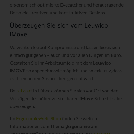
ergonomisch optimierte Eyecatcher und herausragende
Beispiele kreativen und konstruktiven Designs.
Überzeugen Sie sich vom Leuwico
iMove
Verzichten Sie auf Kompromisse und lassen Sie es sich
einfach gut gehen – auch und vor allen Dingen im Büro.
Gestalten Sie Ihr Arbeitsumfeld mit dem
Leuwico
iMOVE
so angenehm wie möglich und so exklusiv, dass
es Ihren hohen Ansprüchen gerecht wird!
Bei
sitz-art
in Lübeck können Sie sich vor Ort von den
Vorzügen der höhenverstellbaren
iMove
Schreibtische
überzeugen.
Im
ErgonomieWelt-Shop
finden Sie weitere
Informationen zum Thema
„Ergonomie am
Arbeitsplatz“
sowie die Möglichkeit, den
Leuwico