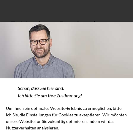
Exklusives Design im
Bad
Die Entwicklung der Badezimmer in den letzten
Jahrzehnten verlief stürmisch und rasant. Sie machte
aus Nasszellen oder Verlängerungen von Küchen das,
was man heute mit Fug und Recht Wohlfühltempel
nennen kann. Vorbei die Zeiten altbacken gekachelter
Schön, dass Sie hier sind.
Kleinsträume mit Miniheizkörpern und geschmückt mit
Ich bitte Sie um Ihre Zustimmung!
Toilettenrollenmützchen und Plastikspiegelschrank. Die
Bäder von heute lassen vieles an Technik in den Wänden
Um Ihnen ein optimales Website-Erlebnis zu ermöglichen, bitte
ich Sie, die Einstellungen für Cookies zu akzeptieren. Wir möchten
verwinden, die verchromten Heizkörper sind groß und
unsere Website für Sie zukünftig optimieren, indem wir das
dienen als Handtuchhalter und die Armaturen machen
Nutzerverhalten analysieren.
das Einstellen der Wassertemperatur zum Kinderspiel.